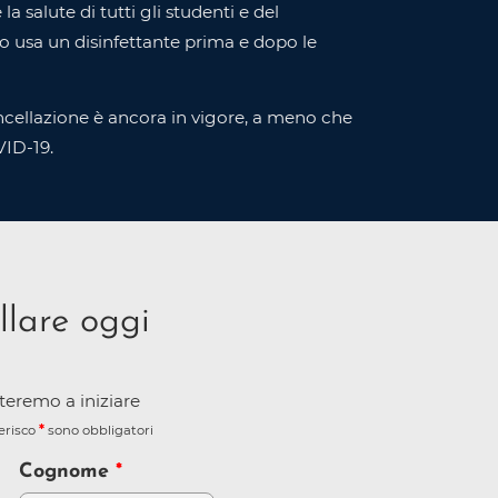
 la salute di tutti gli studenti e del
 o usa un disinfettante prima e dopo le
ancellazione è ancora in vigore, a meno che
VID-19.
llare oggi
iuteremo a iniziare
terisco
sono obbligatori
Cognome