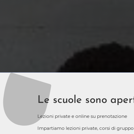
Le scuole sono aper
Lezioni private e online su prenotazione
Impartiamo lezioni private, corsi di grupp