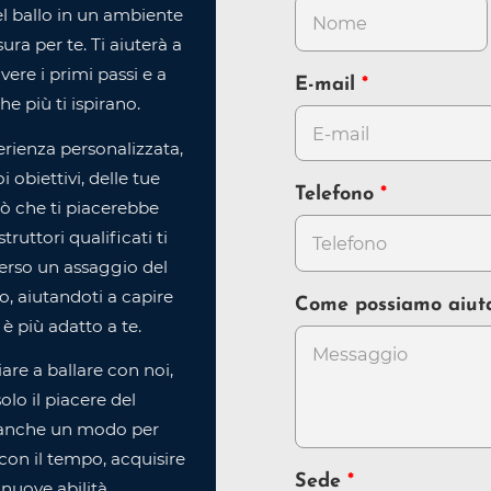
l ballo in un ambiente
ra per te. Ti aiuterà a
ere i primi passi e a
E-mail
che più ti ispirano.
rienza personalizzata,
 obiettivi, delle tue
Telefono
iò che ti piacerebbe
struttori qualificati ti
erso un assaggio del
, aiutandoti a capire
Come possiamo aiut
è più adatto a te.
ziare a ballare con noi,
olo il piacere del
anche un modo per
e, con il tempo, acquisire
Sede
nuove abilità.