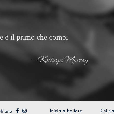
re è il primo che compi
— Kathryn Murray
Inizia a ballare
Chi si
Milano