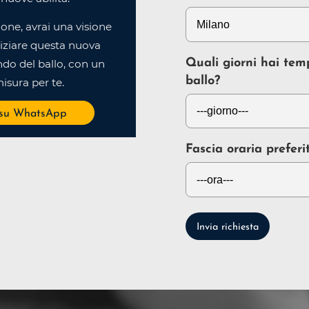
ione, avrai una visione
iziare questa nuova
Quali giorni hai tem
do del ballo, con un
ballo?
isura per te.
 su WhatsApp
Fascia oraria preferi
Invia richiesta