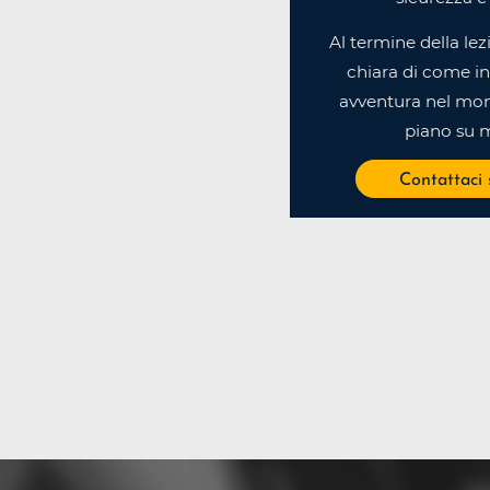
Al termine della lez
chiara di come in
avventura nel mon
piano su m
Contattaci