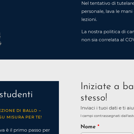
Nel tentativo di tutelare
personale, lava le mani
lezioni.
La nostra politica di c
non sia correlata al CO
Iniziate a ba
studenti
stesso!
Inviaci i tuoi dati e ti a
EZIONE DI BALLO –
I campi contrassegnati dall'as
SU MISURA PER TE!
Nome
va è il primo passo per