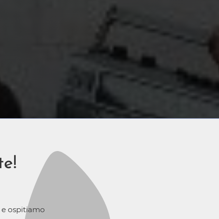
te!
o e ospitiamo