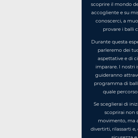
scoprire il mondo de
accogliente e su misu
conoscerci, a muov
provare i balli 
Durante questa espe
parleremo dei tuoi
aspettative e di c
imparare. I nostri i
guideranno attrav
programma di ballo
quale percorso 
Se sceglierai di ini
scoprirai non s
movimento, ma 
divertirti, rilassarti 
sicurezza e 