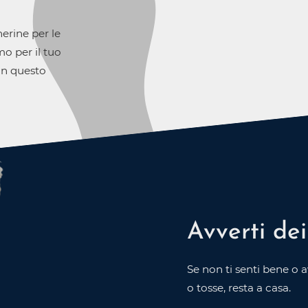
erine per le
mo per il tuo
in questo
Avverti dei
Se non ti senti bene o 
o tosse, resta a casa.