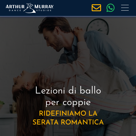
S
a
l
t
a
a
l
c
o
n
t
Lezioni di ballo
e
n
per coppie
u
RIDEFINIAMO LA
t
o
SERATA ROMANTICA