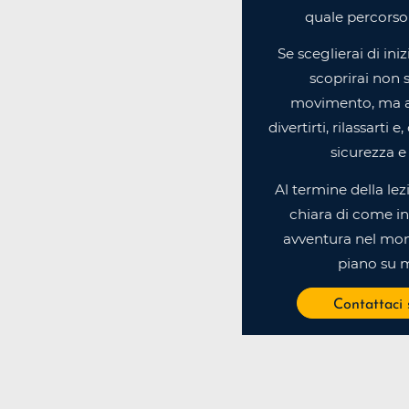
quale percorso 
Se sceglierai di ini
scoprirai non s
movimento, ma 
divertirti, rilassarti 
sicurezza e 
Al termine della lez
chiara di come in
avventura nel mon
piano su m
Contattaci