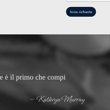
Invia richiesta
re è il primo che compi
— Kathryn Murray