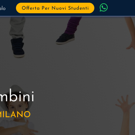
alo
Offerta Per Nuovi Studenti
mbini
MILANO