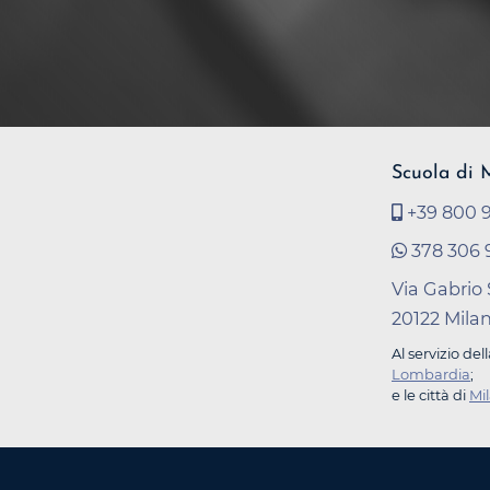
Scuola di 
+39 800 9
378 306 
Via Gabrio 
20122 Mila
Al servizio del
Lombardia
;
e le città di
Mi