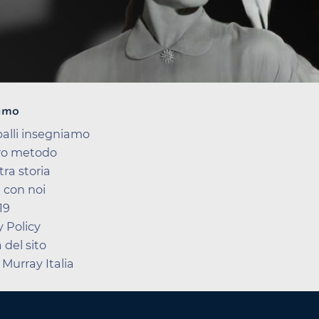
amo
balli insegniamo
tro metodo
tra storia
 con noi
19
y Policy
del sito
 Murray Italia