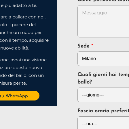
è più adatto a te.
ziare a ballare con noi,
olo il piacere del
anche un modo per
e, con il tempo, acquisire
Sede
nuove abilità.
ione, avrai una visione
iziare questa nuova
Quali giorni hai tem
do del ballo, con un
ballo?
isura per te.
 su WhatsApp
Fascia oraria preferi