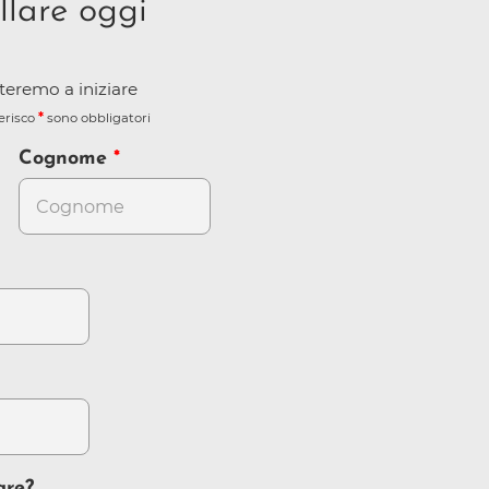
llare oggi
iuteremo a iniziare
terisco
sono obbligatori
Cognome
are?