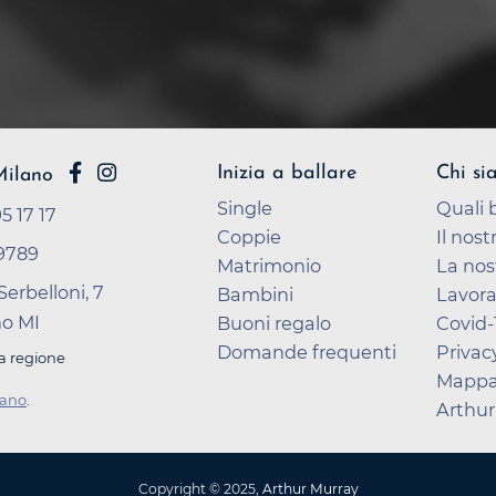
Inizia a ballare
Chi si
Milano
Single
Quali 
5 17 17
Coppie
Il nos
9789
Matrimonio
La nos
Serbelloni, 7
Bambini
Lavora
no MI
Buoni regalo
Covid-
Domande frequenti
Privac
la regione
Mappa 
lano
.
Arthur
Copyright ©
2025
,
Arthur Murray