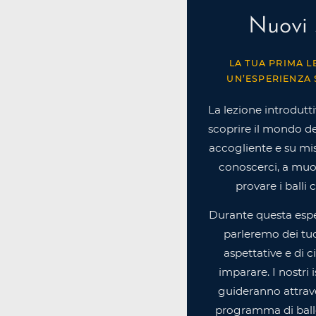
Nuovi 
LA TUA PRIMA L
UN’ESPERIENZA 
La lezione introdutti
scoprire il mondo de
accogliente e su misu
conoscerci, a muov
provare i balli 
Durante questa espe
parleremo dei tuoi
aspettative e di c
imparare. I nostri i
guideranno attrav
programma di ballo