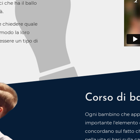
i che ha il ballo
à.
be chiedere quale
 modo la loro
 essere un tipo di
Corso di b
Ogni bambino che appro
importante l'elemento de
concordano sul fatto c
nella vita si basi sulla