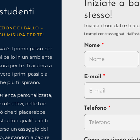
Iniziate a ba
studenti
stesso!
Inviaci i tuoi dati e ti a
EZIONE DI BALLO –
I campi contrassegnati dall'as
SU MISURA PER TE!
Nome
va è il primo passo per
l ballo in un ambiente
ra per te. Ti aiuterà a
ere i primi passi e a
E-mail
che più ti ispirano.
rienza personalizzata,
 obiettivi, delle tue
Telefono
iò che ti piacerebbe
struttori qualificati ti
erso un assaggio del
, aiutandoti a capire
Come possiamo aiut